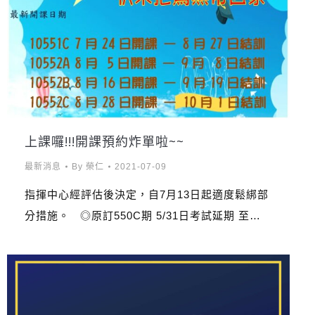
上課囉!!!開課預約炸單啦~~
最新消息
By
榮仁
2021-07-09
指揮中心經評估後決定，自7月13日起適度鬆綁部
分措施。 ◎原訂550C期 5/31日考試延期 至…