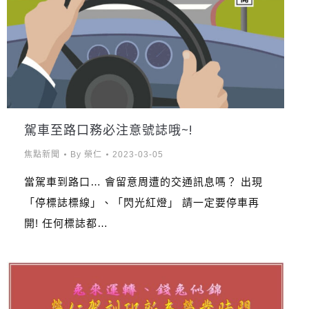
駕車至路口務必注意號誌哦~!
焦點新聞
By
榮仁
2023-03-05
當駕車到路口… 會留意周遭的交通訊息嗎？ 出現
「停標誌標線」、「閃光紅燈」 請一定要停車再
開! 任何標誌都…