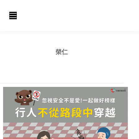
榮仁
You are here:
Home
Article author 榮仁