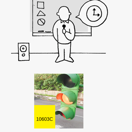
10603C