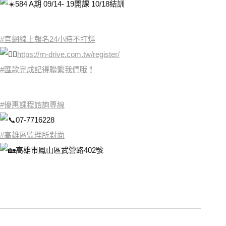
584 A期 09/14- 19開課 10/18結訓
#官網線上報名24小時不打烊
https://rn-drive.com.tw/register/
#匯款完成記得聯繫我們哦
！
#優惠課程諮詢專線
07-7716228
#高雄區監理所對面
高雄市鳳山區武營路402號