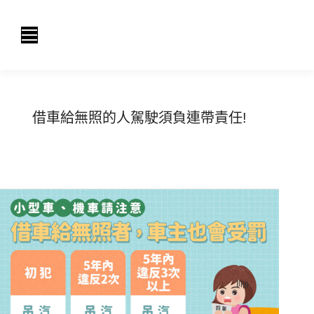
借車給無照的人駕駛須負連帶責任!
You are here:
Home
焦點新聞
借車給無照...